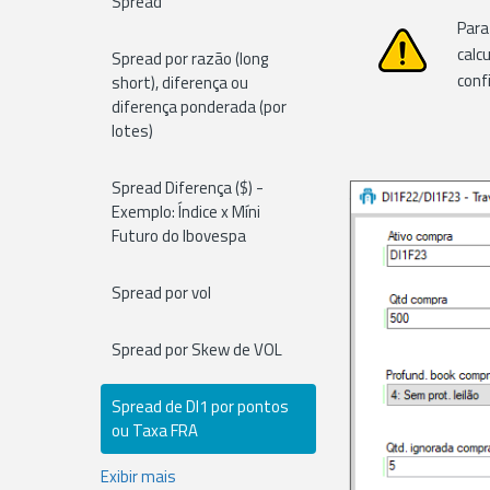
Spread
Para
calc
Spread por razão (long
conf
short), diferença ou
diferença ponderada (por
lotes)
Spread Diferença ($) -
Exemplo: Índice x Míni
Futuro do Ibovespa
Spread por vol
Spread por Skew de VOL
Spread de DI1 por pontos
ou Taxa FRA
Exibir mais