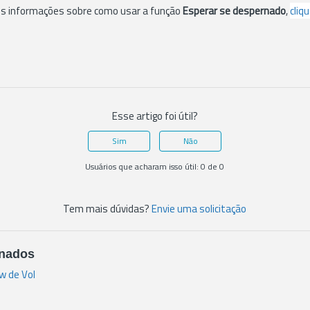
is informações sobre como usar a função
Esperar se despernado
,
cliq
Esse artigo foi útil?
Sim
Não
Usuários que acharam isso útil: 0 de 0
Tem mais dúvidas?
Envie uma solicitação
onados
w de Vol