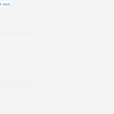
ue aqui
.