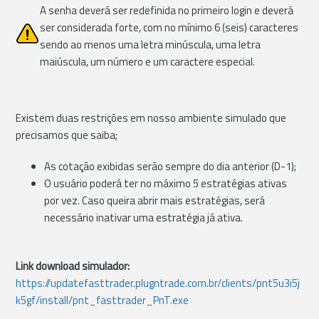
A senha deverá ser redefinida no primeiro login e deverá
ser considerada forte, com no mínimo 6 (seis) caracteres
sendo ao menos uma letra minúscula, uma letra
maiúscula, um número e um caractere especial.
Existem duas restrições em nosso ambiente simulado que
precisamos que saiba;
As cotação exibidas serão sempre do dia anterior (D-1);
O usuário poderá ter no máximo 5 estratégias ativas
por vez. Caso queira abrir mais estratégias, será
necessário inativar uma estratégia já ativa.
Link download simulador:
https://updatefasttrader.plugntrade.com.br/clients/pnt5u3i5j
k5gf/install/pnt_fasttrader_PnT.exe