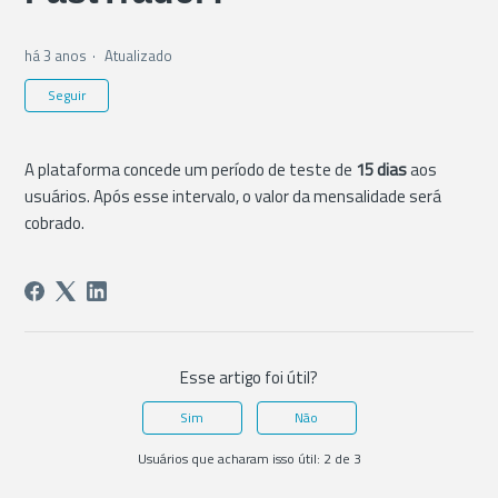
há 3 anos
Atualizado
Ainda não seguido por ninguém
Seguir
A plataforma concede um período de teste de
15 dias
aos
usuários. Após esse intervalo, o valor da mensalidade será
cobrado.
Esse artigo foi útil?
Sim
Não
Usuários que acharam isso útil: 2 de 3